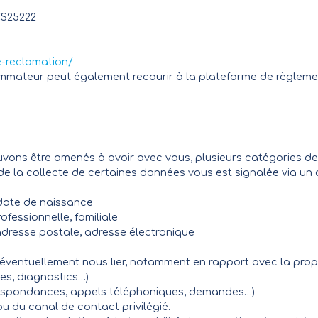
CS25222
-reclamation/
ommateur peut également recourir à la plateforme de règlement
s
ouvons être amenés à avoir avec vous, plusieurs catégories 
de la collecte de certaines données vous est signalée via un a
, date de naissance
ofessionnelle, familiale
dresse postale, adresse électronique
t éventuellement nous lier, notamment en rapport avec la propr
ces, diagnostics…)
respondances, appels téléphoniques, demandes…)
 du canal de contact privilégié.