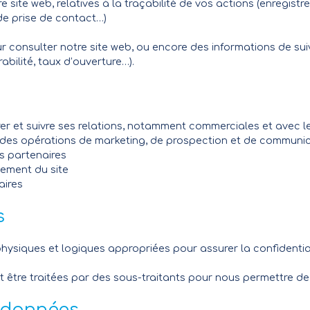
e site web, relatives à la traçabilité de vos actions (enregist
de prise de contact…)
our consulter notre site web, ou encore des informations de su
bilité, taux d’ouverture…).
rer et suivre ses relations, notamment commerciales et avec le
r des opérations de marketing, de prospection et de communic
s partenaires
nement du site
aires
s
physiques et logiques appropriées pour assurer la confidentia
 être traitées par des sous-traitants pour nous permettre de 
 données