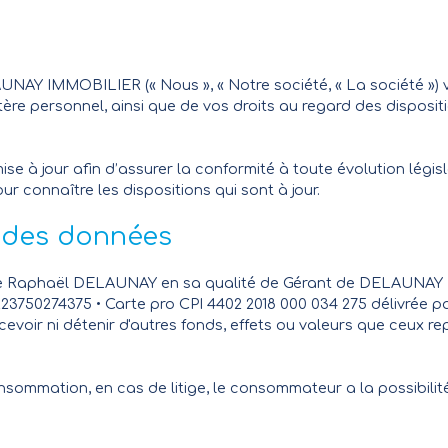
AUNAY IMMOBILIER (« Nous », « Notre société, « La société ») 
tère personnel, ainsi que de vos droits au regard des disposit
se à jour afin d’assurer la conformité à toute évolution législa
r connaître les dispositions qui sont à jour.
 des données
ame Raphaël DELAUNAY en sa qualité de Gérant de DELAU
R23750274375 • Carte pro CPI 4402 2018 000 034 275 délivrée 
evoir ni détenir d'autres fonds, effets ou valeurs que ceux r
nsommation, en cas de litige, le consommateur a la possibilit