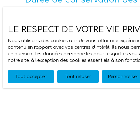
Nous conservons vos données uniquement le temps 
Droits des utilisateurs
LE RESPECT DE VOTRE VIE PRI
Nous utilisons des cookies afin de vous offrir une expéri
Conformément à la réglementation européenne et à l
contenu en rapport avec vos centres d'intérêt. Ils nous perm
par la société DELAUNAY IMMOBILIER ont le droit d
uniquement les données personnelles pour lesquelles vous 
données personnelles en
notre site, à l'exception des cookies essentiels à son fonc
Si vous ne souhaitez pas faire l'objet de prospect
démarchage téléphonique, prévu par l'article L223
Tout accepter
Tout refuser
Personnaliser
Worldline, Service Bloctel, CS 61311, 41013 BLOIS C
DELAUNAY IMMOBILIER
agence@delaunayimmobilier44.fr
+33 6 87 80 05 47
Cookies
Lors de la consultation du site, des informations 