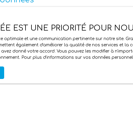
nécessaire pour les finalités poursuivies, conformément aux
VÉE EST UNE PRIORITÉ POUR NO
ence optimale et une communication pertinente sur notre site. 
a loi Informatique et libertés du 6 janvier 1978, les interna
ettent également d'améliorer la qualité de nos services et la con
’accéder à leurs données et le droit de demander la rectifica
avez donné votre accord. Vous pouvez les modifier à n'importe
tionnement. Pour plus d'informations sur vos données personnell
ion commerciale par voie téléphonique, vous pouvez vous inscri
-1 du code de la consommation, sur le site Internet
www.blocte
EDEX.
relatives à votre appareil peuvent être enregistrées dans des f