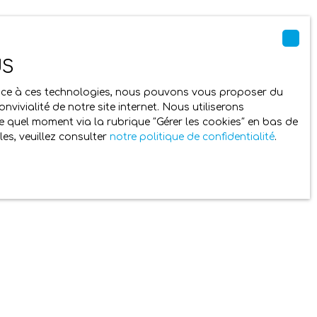
 prescriptions légales.
US
Grace à ces technologies, nous pouvons vous proposer du
utes dont les données personnelles sont traitées
vivialité de notre site internet. Nous utiliserons
tion, la mise à jour et la suppression de leurs
 quel moment via la rubrique ″Gérer les cookies″ en bas de
es, veuillez consulter
notre politique de confidentialité
.
re gratuitement sur la liste d'opposition au
l.gouv.fr
ou par courrier adressé à Société
ichiers texte appelés "Cookies", et placés dans