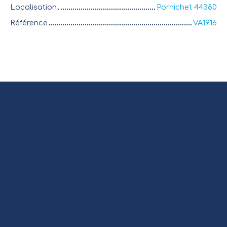
Localisation
Pornichet 44380
Référence
VA1916
+
−