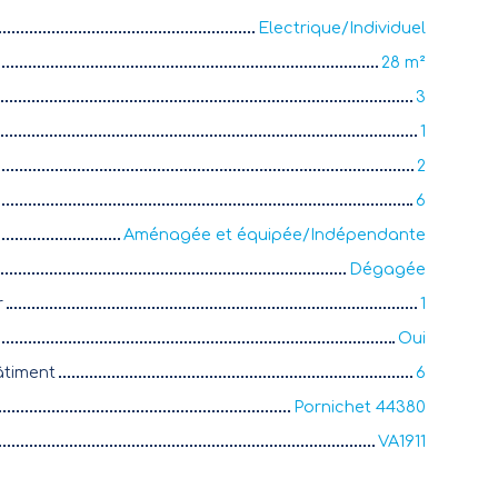
Electrique/Individuel
28
m²
3
1
2
6
Aménagée et équipée/Indépendante
Dégagée
r
1
Oui
âtiment
6
Pornichet 44380
VA1911