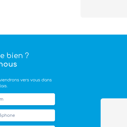
e bien ?
nous
reviendrons vers vous dans
lais.
m
léphone