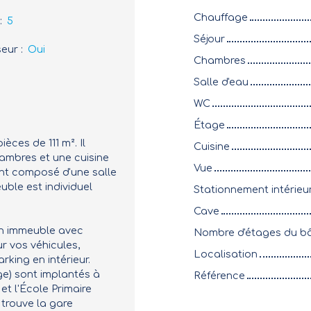
Chauffage
:
5
Séjour
seur
:
Oui
Chambres
Salle d'eau
WC
Étage
ces de 111 m². Il
Cuisine
chambres et une cuisine
Vue
nt composé d'une salle
uble est individuel
Stationnement intérieu
Cave
un immeuble avec
Nombre d'étages du b
ur vos véhicules,
Localisation
king en intérieur.
ge) sont implantés à
Référence
et l'École Primaire
trouve la gare