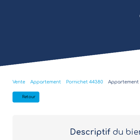
Vente
Appartement
Pornichet 44380
Appartement à
Retour
Descriptif
du bie