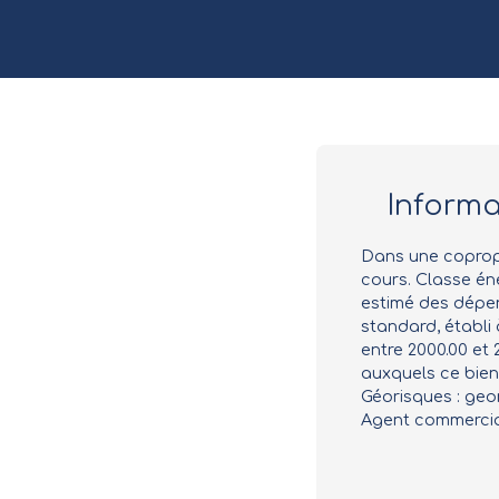
Inform
Dans une copropr
cours. Classe én
estimé des dépen
standard, établi à
entre 2000.00 et 
auxquels ce bien 
Géorisques : geor
Agent commercial 