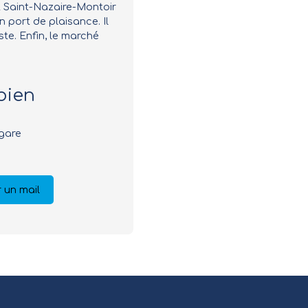
rt Saint-Nazaire-Montoir
 port de plaisance. Il
te. Enfin, le marché
bien
 gare
 un mail