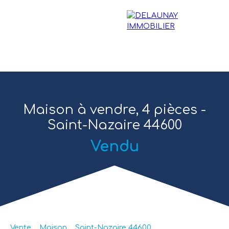
Maison à vendre, 4 pièces -
Saint-Nazaire 44600
Vendu
ACCUEIL
ACHETER
LOUER
ESTIMER
VENDRE
VE
Estimation
Vente
Maison
Saint-Nazaire 44600