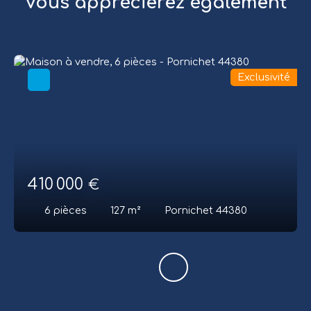
Vous apprécierez
également
Exclusivité
410 000
€
6
pièces
127
m²
Pornichet 44380