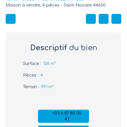
Maison à vendre, 4 pièces - Saint-Nazaire 44600
Descriptif
du bien
Surface
:
128
m²
Pièces
:
4
Terrain
:
991
m²
+33 6 87 80 05
47