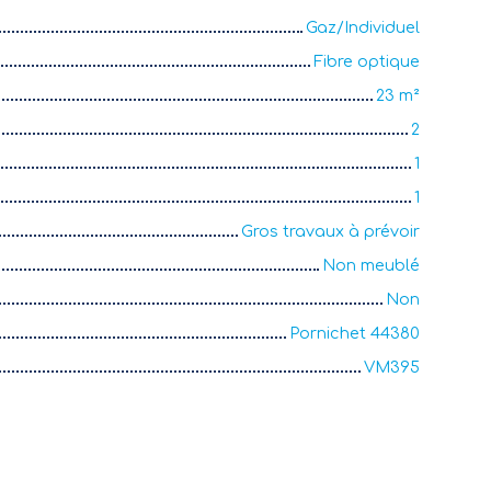
Gaz/Individuel
Fibre optique
23
m²
2
1
1
Gros travaux à prévoir
Non meublé
Non
Pornichet 44380
VM395