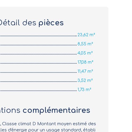
Détail des
pièces
23,62 m²
8,55 m²
4,05 m²
17,08 m²
11,47 m²
3,52 m²
1,73 m²
ations
complémentaires
D, Classe climat D Montant moyen estimé des
es d'énergie pour un usage standard, établi