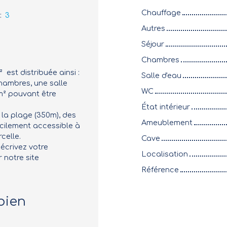
Chauffage
:
3
Autres
Séjour
Chambres
est distribuée ainsi :
Salle d'eau
chambres, une salle
WC
 m² pouvant être
État intérieur
la plage (350m), des
Ameublement
cilement accessible à
celle.
Cave
 écrivez votre
Localisation
 notre site
Référence
bien