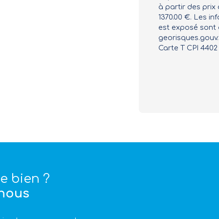
à partir des prix 
1370.00 €. Les in
est exposé sont d
georisques.gouv.f
Carte T CPI 4402 
e bien ?
nous