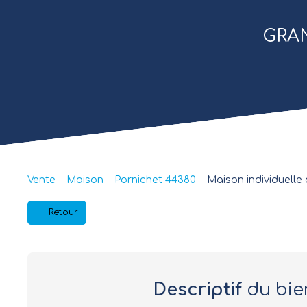
GRAN
Vente
Maison
Pornichet 44380
Maison individuelle 
Retour
Descriptif
du bie