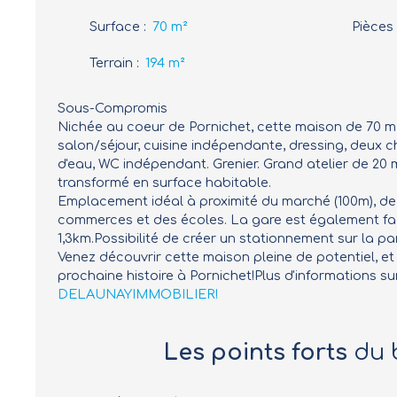
Surface
:
70
m²
Pièces
Terrain
:
194
m²
Sous-Compromis
Nichée au coeur de Pornichet, cette maison de 70 m² 
salon/séjour, cuisine indépendante, dressing, deux 
d'eau, WC indépendant. Grenier. Grand atelier de 20
transformé en surface habitable.
Emplacement idéal à proximité du marché (100m), de 
commerces et des écoles. La gare est également fa
1,3km.Possibilité de créer un stationnement sur la par
Venez découvrir cette maison pleine de potentiel, et
prochaine histoire à Pornichet!Plus d'informations sur
DELAUNAYIMMOBILIER!
Les points forts
du 